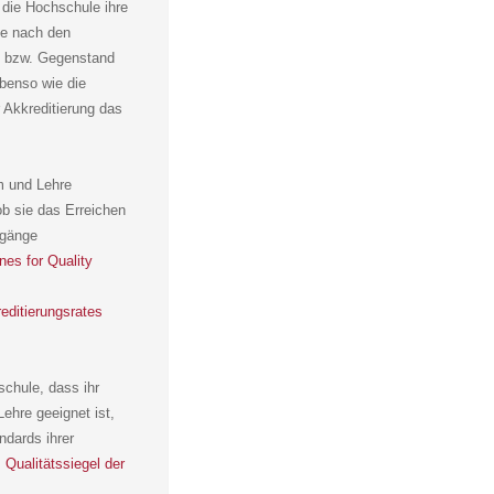
 die Hochschule ihre
ie nach den
n bzw. Gegenstand
ebenso wie die
 Akkreditierung das
m und Lehre
ob sie das Erreichen
ngänge
es for Quality
reditierungsrates
schule, dass ihr
ehre geeignet ist,
ndards ihrer
s
Qualitätssiegel der