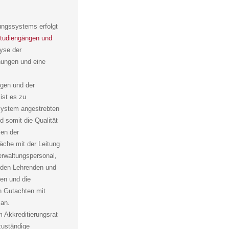
ungssystems erfolgt
Studiengängen und
yse der
hungen und eine
ngen und der
ist es zu
ssystem angestrebten
d somit die Qualität
men der
che mit der Leitung
erwaltungspersonal,
h den Lehrenden und
en und die
n Gutachten mit
 an.
 Akkreditierungsrat
zuständige