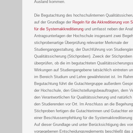
Ausland kommen.
Die Begutachtung des hochschulinternen Qualitätssicher
auf der Grundlage der
Regeln für die Akkreditierung von 
für die Systemakkreditierung
und umfasst neben der Anal
Antragsunterlagen der Hochschule insgesamt zwei Bege
stichprobenartige Überprüfung relevanter Merkmale der
Studienganggestaltung, der Durchführung von Studiengä
Qualitätssicherung (Stichproben). Zweck der Stichproben 
überprüfen, ob die im begutachteten Qualitätssicherung
Wirkungen auf Studiengangebene tatsächlich eintreten un
im Bereich Studium und Lehre gewährleistet ist. Im Rah
Begutachtung führt die Gutachtergruppe außerdem Gesprä
der Hochschule, den Gleichstellungsbeauftragten, dem V
den Verantwortlichen für Qualitätssicherung und natürlic
den Studierenden vor Ort. Im Anschluss an die Begehung
Stichproben fertigen die Gutachterinnen und Gutachter ei
einer Beschlussempfehlung für die Systemakkreditierung
Auf dieser Grundlage und unter Berücksichtigung des vom
vorgegebenen Entscheidungsreglements beschließt das 