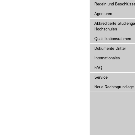
Regeln und Beschlüss
Agenturen
Akkreditierte Studieng
Hochschulen
Qualifikationsrahmen
Dokumente Dritter
Internationales
FAQ
Service
Neue Rechtsgrundlage