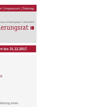
er
|
Impressum
|
Sitemap
t bis 31.12.2017.
it
tierung eines